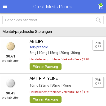
0
Great Meds Rooms
Mental-psychische Störungen
ABILIFY
79%
OFF
Aripiprazole
5mg |
10mg |
15mg |
20mg |
30mg
$0.61
Hersteller empfohlener Verkaufs Preis $2.93
pro tabletten
Wählen Packung
AMITRIPTYLINE
78%
OFF
10mg |
25mg |
50mg |
75mg
Hersteller empfohlener Verkaufs Preis $1.92
$0.43
pro tabletten
Wählen Packung