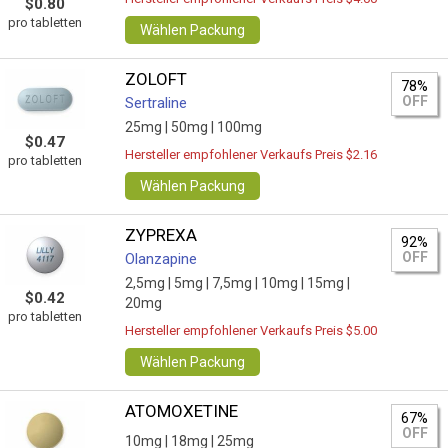
$0.80
pro tabletten
Wählen Packung
ZOLOFT
78%
OFF
Sertraline
25mg |
50mg |
100mg
$0.47
Hersteller empfohlener Verkaufs Preis $2.16
pro tabletten
Wählen Packung
ZYPREXA
92%
OFF
Olanzapine
2,5mg |
5mg |
7,5mg |
10mg |
15mg |
$0.42
20mg
pro tabletten
Hersteller empfohlener Verkaufs Preis $5.00
Wählen Packung
ATOMOXETINE
67%
OFF
10mg |
18mg |
25mg