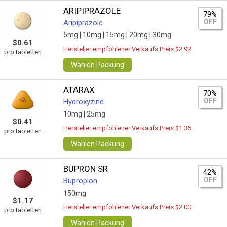
ARIPIPRAZOLE
79%
OFF
Aripiprazole
5mg |
10mg |
15mg |
20mg |
30mg
$0.61
Hersteller empfohlener Verkaufs Preis $2.92
pro tabletten
Wählen Packung
ATARAX
70%
OFF
Hydroxyzine
10mg |
25mg
$0.41
Hersteller empfohlener Verkaufs Preis $1.36
pro tabletten
Wählen Packung
BUPRON SR
42%
OFF
Bupropion
150mg
$1.17
Hersteller empfohlener Verkaufs Preis $2.00
pro tabletten
Wählen Packung