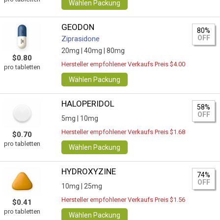
Wählen Packung
GEODON
80%
OFF
Ziprasidone
20mg |
40mg |
80mg
$0.80
Hersteller empfohlener Verkaufs Preis $4.00
pro tabletten
Wählen Packung
HALOPERIDOL
58%
OFF
5mg |
10mg
Hersteller empfohlener Verkaufs Preis $1.68
$0.70
pro tabletten
Wählen Packung
HYDROXYZINE
74%
OFF
10mg |
25mg
Hersteller empfohlener Verkaufs Preis $1.56
$0.41
pro tabletten
Wählen Packung