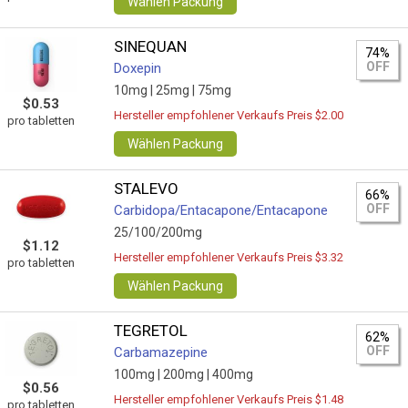
Wählen Packung
SINEQUAN
74%
OFF
Doxepin
10mg |
25mg |
75mg
$0.53
Hersteller empfohlener Verkaufs Preis $2.00
pro tabletten
Wählen Packung
STALEVO
66%
OFF
Carbidopa/Entacapone/Entacapone
25/100/200mg
$1.12
Hersteller empfohlener Verkaufs Preis $3.32
pro tabletten
Wählen Packung
TEGRETOL
62%
OFF
Carbamazepine
100mg |
200mg |
400mg
$0.56
Hersteller empfohlener Verkaufs Preis $1.48
pro tabletten