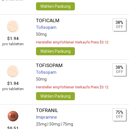
Wählen Packung
TOFICALM
38%
OFF
Tofisopam
50mg
$1.94
Hersteller empfohlener Verkaufs Preis $3.12
pro tabletten
Wählen Packung
TOFISOPAM
38%
OFF
Tofisopam
50mg
$1.94
Hersteller empfohlener Verkaufs Preis $3.12
pro tabletten
Wählen Packung
TOFRANIL
75%
OFF
Imipramine
25mg |
50mg |
75mg
$0.51