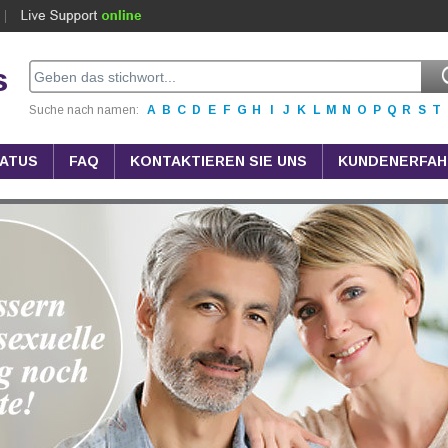
s
Suche nach namen:
A
B
C
D
E
F
G
H
I
J
K
L
M
N
O
P
Q
R
S
T
ATUS
FAQ
KONTAKTIEREN SIE UNS
KUNDENERFA