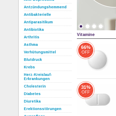
Antzündungshemmend
Antibakterielle
Antiparasitikum
Antibiotika
Vitamine
Arthritis
Asthma
66%
Verhütungsmittel
OFF
Blutdruck
Krebs
Herz-Kreislauf-
Erkrankungen
Cholesterin
31%
OFF
Diabetes
Diuretika
Erektionsstörungen