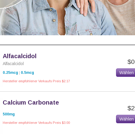
Alfacalcidol
$0
Alfacalcidol
Wählen
0.25mcg
|
0.5mcg
Hersteller empfohlener Verkaufs Preis $2.17
Calcium Carbonate
$2
500mg
Wählen
Hersteller empfohlener Verkaufs Preis $3.00