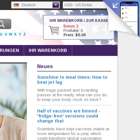
Deutsch
USD - US Dollar
IHR WARENKORB / ZUR KASSE
Bonus: 2
Produkte: 0
U
V
W
X
Y
Z
Preis: $0.00
HRUNGEN
IHR WARENKORB
Neues
Sunshine to meal times: How to
beat jet lag
With bags packed and boarding
passes at the ready, what can you do
to keep your body clock on track?
Half of vaccines are binned -
'fridge-free' versions could
change that
Scientists have kept vaccines stable at
room temperature for a year, which
could transform global vaccination.