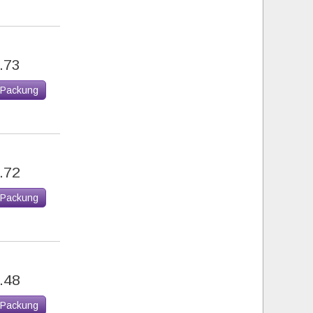
.73
 Packung
.72
 Packung
.48
 Packung