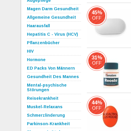
Augepflege
Magen Darm Gesundheit
45%
Allgemeine Gesundheit
OFF
Haarausfall
Hepatitis C - Virus (HCV)
Pflanzenbücher
HIV
31%
Hormone
OFF
ED Packs Von Männern
Gesundheit Des Mannes
Mental-psychische
Störungen
Reisekrankheit
44%
Muskel-Relaxans
OFF
Schmerzlinderung
Parkinson-Krankheit