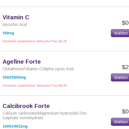
Vitamin C
$0
Ascorbic Acid
Wählen
500mg
Hersteller empfohlener Verkaufs Preis $1.00
Agefine Forte
$2
Glutathione/Vitamin C/Alpha Lipoic Acid
Wählen
500/250/50mg
Hersteller empfohlener Verkaufs Preis $3.60
Calcibrook Forte
$0
Calcium carbonate/Magnesium hydroxide/Zinc
sulphate monohydrate
Wählen
1000/240/11mg