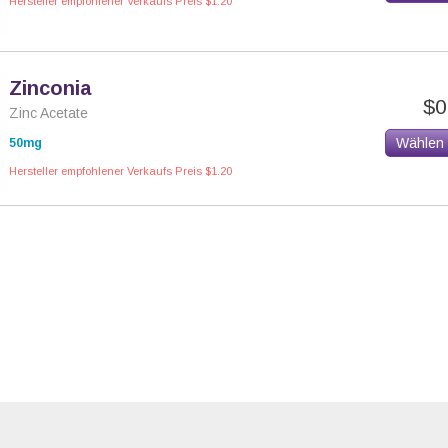
Hersteller empfohlener Verkaufs Preis $1.20
Zinconia
$0
Zinc Acetate
Wählen
50mg
Hersteller empfohlener Verkaufs Preis $1.20
Newsle
Unsere Politik