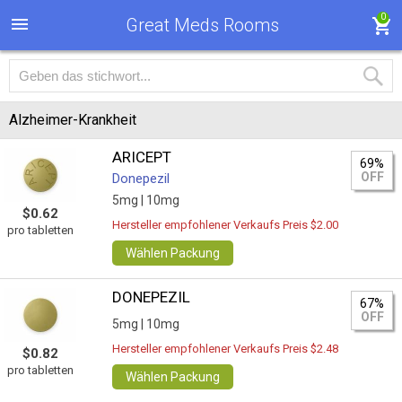
0
Great Meds Rooms
Alzheimer-Krankheit
ARICEPT
69%
OFF
Donepezil
5mg |
10mg
$0.62
Hersteller empfohlener Verkaufs Preis $2.00
pro tabletten
Wählen Packung
DONEPEZIL
67%
OFF
5mg |
10mg
Hersteller empfohlener Verkaufs Preis $2.48
$0.82
pro tabletten
Wählen Packung