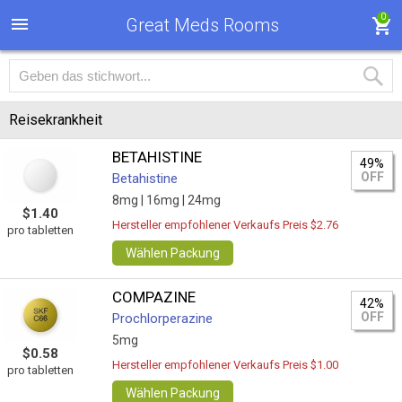
0
Great Meds Rooms
Reisekrankheit
BETAHISTINE
49%
OFF
Betahistine
8mg |
16mg |
24mg
$1.40
Hersteller empfohlener Verkaufs Preis $2.76
pro tabletten
Wählen Packung
COMPAZINE
42%
OFF
Prochlorperazine
5mg
$0.58
Hersteller empfohlener Verkaufs Preis $1.00
pro tabletten
Wählen Packung